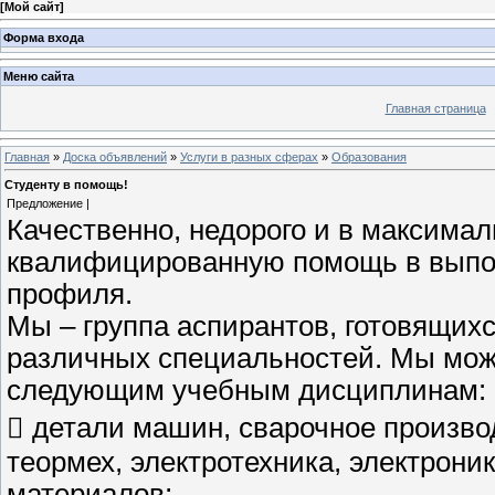
[
Мой сайт
]
Форма входа
Меню сайта
Главная страница
Главная
»
Доска объявлений
»
Услуги в разных сферах
»
Образования
Студенту в помощь!
Предложение |
Качественно, недорого и в максимал
квалифицированную помощь в выпол
профиля.
Мы – группа аспирантов, готовящих
различных специальностей. Мы мож
следующим учебным дисциплинам:
 детали машин, сварочное произво
теормех, электротехника, электрони
материалов;