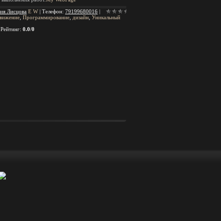
ия Лисцова
E
W
|
Телефон
:
79199680016
|
вижение
,
Программирование
,
дизайн
,
Уникальный
|
Рейтинг
:
0.0
/
0