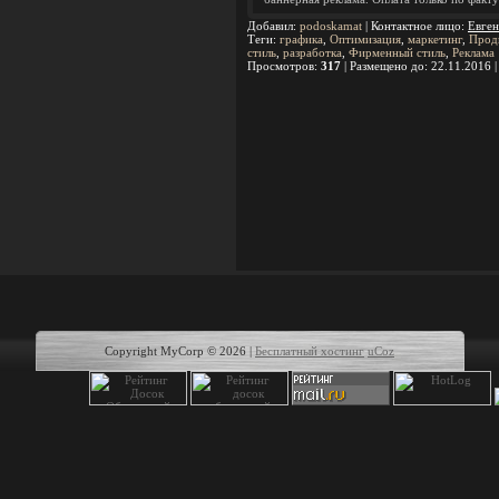
Добавил
:
podoskamat
|
Контактное лицо
:
Евген
Теги
:
графика
,
Оптимизация
,
маркетинг
,
Прод
стиль
,
разработка
,
Фирменный стиль
,
Реклама
Просмотров
:
317
|
Размещено до
: 22.11.2016 
Copyright MyCorp © 2026
|
Бесплатный хостинг
uCoz