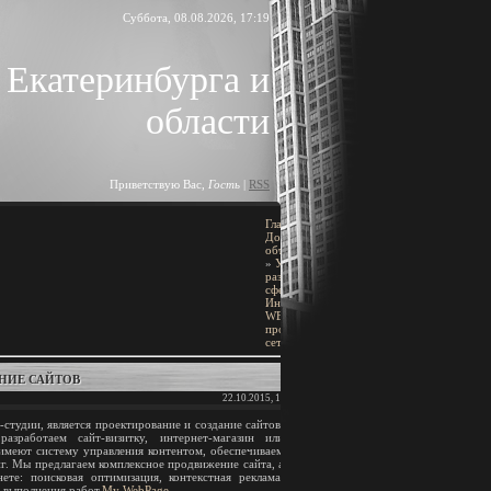
Суббота, 08.08.2026, 17:19
 Екатеринбурга и
области
Приветствую Вас
,
Гость
|
RSS
Главная
»
ПОИСК
Доска
объявлений
»
Услуги в
разных
[
Добавить объявление
]
сферах
»
Интернет,
WEB,
программы,
BLOCK TITLE
сети
Block content
НИЕ САЙТОВ
22.10.2015, 16:18
АРХИВ ЗАПИСЕЙ
студии, является проектирование и создание сайтов.
зработаем сайт-визитку, интернет-магазин или
имеют систему управления контентом, обеспечиваем
. Мы предлагаем комплексное продвижение сайта, а
те: поисковая оптимизация, контекстная реклама,
у выполнения работ.
My WebPage