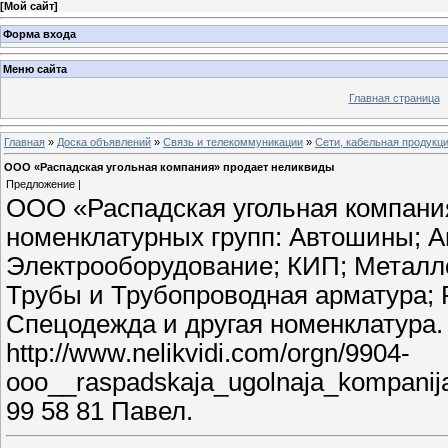
[
Мой сайт
]
Форма входа
Меню сайта
Главная страница
Главная
»
Доска объявлений
»
Связь и телекоммуникации
»
Сети, кабельная продукц
ООО «Распадская угольная компания» продает неликвиды
Предложение |
ООО «Распадская угольная компани
номенклатурных групп: Автошины; А
Электрооборудование; КИП; Металл
Трубы и Трубопроводная арматура; 
Спецодежда и другая номенклатура
http://www.nelikvidi.com/orgn/9904-
ooo__raspadskaja_ugolnaja_kompanij
99 58 81 Павел.