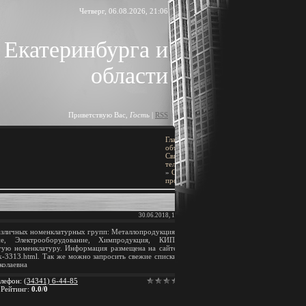
Четверг, 06.08.2026, 21:06
 Екатеринбурга и
области
Приветствую Вас
,
Гость
|
RSS
Главная
»
Доска
ПОИСК
объявлений
»
Связь и
[
Добавить объявление
телекоммуникации
»
Сети, кабельная
продукция
BLOCK TITLE
30.06.2018, 12:50
зличных номенклатурных групп: Металлопродукция,
Block content
ие, Электрооборудование, Химпродукция, КИП,
гую номенклатуру. Информация размещена на сайте
gok-3313.html. Так же можно запросить свежие списки
АРХИВ ЗАПИСЕЙ
колаевна
лефон
:
(34341) 6-44-85
|
Рейтинг
:
0.0
/
0