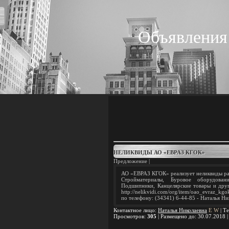
Объявления
НЕЛИКВИДЫ АО «ЕВРАЗ КГОК»
Предложение |
АО «ЕВРАЗ КГОК» реализует неликвиды ра
Стройматериалы, Буровое оборудован
Подшипники, Канцелярские товары и дру
http://nelikvidi.com/org/item/oao_evraz_k
по телефону: (34341) 6-44-85 - Наталья Ни
Контактное лицо
:
Наталья Николаевна
E
W
|
Те
Просмотров
:
305
|
Размещено до
: 30.07.2018 