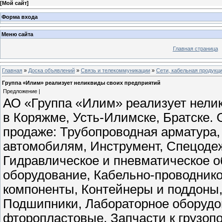
[
Мой сайт
]
Форма входа
Меню сайта
Главная страница
Главная
»
Доска объявлений
»
Связь и телекоммуникации
»
Сети, кабельная продукц
Группа «Илим» реализует неликвиды своих предприятий
Предложение |
АО «Группа «Илим» реализует нели
в Коряжме, Усть-Илимске, Братске. 
продаже: Трубопроводная арматура,
автомобилям, Инструмент, Спецоде
Гидравлическое и пневматическое 
оборудование, Кабельно-проводнико
компоненты, Контейнеры и поддоны,
Подшипники, Лабораторное оборудов
фторопластовые, Запчасти к грузоп