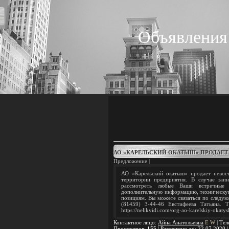
Объявления
АО «КАРЕЛЬСКИЙ ОКАТЫШ» ПРОДАЕТ
Предложение |
АО «Карельский окатыш» продает невос
территории предприятия. В случае заи
рассмотреть любые Ваши встречные 
дополнительную информацию, техническу
позициям. Вы можете связаться по следую
(81459) 3-44-46 Евстифеева Татьяна.
https://nelikvidi.com/org-ao-karelskiy-okaty
Контактное лицо
:
Айна Анатольевна
E
W
|
Тел
Просмотров
:
155
|
Размещено до
: 22.07.2020 