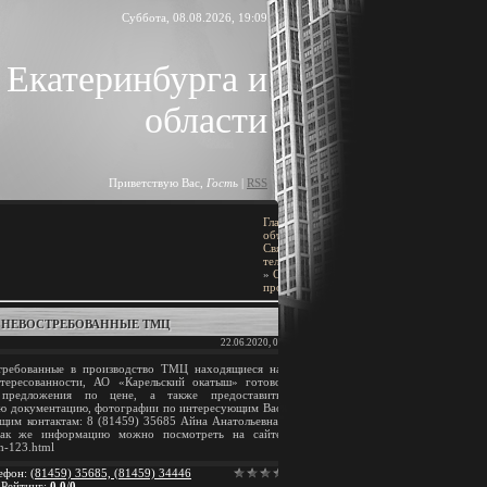
Суббота, 08.08.2026, 19:09
 Екатеринбурга и
области
Приветствую Вас
,
Гость
|
RSS
Главная
»
Доска
ПОИСК
объявлений
»
Связь и
[
Добавить объявление
телекоммуникации
»
Сети, кабельная
продукция
 НЕВОСТРЕБОВАННЫЕ ТМЦ
BLOCK TITLE
22.06.2020, 02:13
требованные в производство ТМЦ находящиеся на
Block content
нтересованности, АО «Карельский окатыш» готово
предложения по цене, а также предоставить
ю документацию, фотографии по интересующим Вас
АРХИВ ЗАПИСЕЙ
щим контактам: 8 (81459) 35685 Айна Анатольевна,
 Так же информацию можно посмотреть на сайте
sh-123.html
ефон
:
(81459) 35685, (81459) 34446
|
Рейтинг
:
0.0
/
0