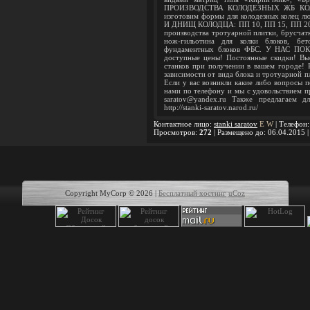
ПРОИЗВОДСТВА КОЛОДЕЗНЫХ ЖБ КОЛЕЦ:
изготовим формы для колодезных колец
И ДНИЩ КОЛОДЦА: ПП 10, ПП 15, ПП 20.
производства тротуарной плитки, брусчатк
нож-гильотина для колки блоков, бет
фундаментных блоков ФБС. У НАС 
доступные цены! Постоянные скидки! Выс
станков при получении в вашем городе! 
зависимости от вида блока и тротуарной 
Если у вас возникли какие либо вопросы 
нами по телефону и мы с удовольствием п
saratov@yandex.ru Также предлагаем д
http://stanki-saratov.narod.ru/
Контактное лицо
:
stanki saratov
E
W
|
Телефон
Просмотров
:
272
|
Размещено до
: 06.04.2015 
Copyright MyCorp © 2026
|
Бесплатный хостинг
uCoz