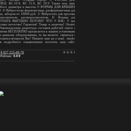
 КС-10.9, КС 15.9, КС 20.9 Также под заказ
 любого диаметра и высоты 3/ ФОРМЫ ДЛЯ КРЫШЕК
 4/ Вибростолы формовочные, расформовочные для
и, заборов от 10000 руб. 5/ Вибросито для просева,
оносмеители, растворосмесители. 6/ Формы для
ПОКУПАТЬ ВЫГОДНО ПОТОМУ ЧТО У НАС: У нас
окое качество! Гарантия! Товар в наличии! Оплата
Рекомендуемая рецептура составов рабочей смеси в
плитки БЕСПЛАТНО прилагается к нашим установкам.
по данному оборудованию, то вы можете связаться с
роконсультируем Вас! Пишите нам на e-mail: stanki-
ля подробного ознакомления посетить наш сайт:
:
8 927 225-69-70
|
Рейтинг
:
0.0
/
0