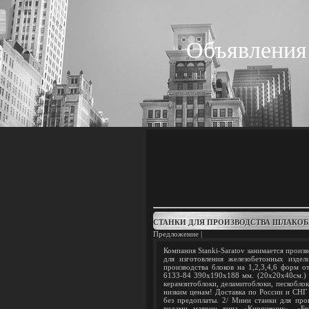
Объявления
СТАНКИ ДЛЯ ПРОИЗВОДСТВА ШЛАКО
Предложение |
Компания Stanki-Saratov занимается прои
для изготовления железобетонных издел
производства блоков на 1,2,3,4,6 форм 
6133-84 390х190х188 мм. (20х20х40см.) 
керамзитоблоки, деламитоблоки, пескоблок
низким ценам! Доставка по России и СНГ 
без предоплаты. 2/ Мини станки для про
видами матриц типа «Кирпичник», «