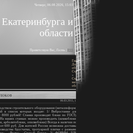
Четверг, 06.08.2026, 15:03
 Екатеринбурга и
области
Приветствую Вас
,
Гость
|
RSS
Главная
»
ПОИСК
Доска
объявлений
»
Строительство
[
Добавить объявление
]
»
Строительные
материалы и
оборудование
BLOCK TITLE
БЛОКОВ
06.03.2015, 16:38
Block content
зводством строительного оборудования (металлоформ)
ий в список которых входят: 1/ Вибростанки для
АРХИВ ЗАПИСЕЙ
от 8000 рублей! Станки производят блоки по ГОСТу
На наших станках можно производить (шлакоблоки,
и, арболитоблоки, опилкоблоки) Всегда в наличии по
от 600 руб. Для жителей России возможна доставка
изводства брусчатки, тротуарной плитки с разными
Брук», «Волна» «Старый Город» 3/ ФОРМЫ ДЛЯ