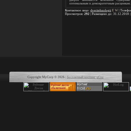
оптимальным и демократичным расценкам.
Контактное лицо
:
dveritehnologii
E
W
|
Телефо
Просмотров
:
292
|
Размещено до
: 31.12.2018 
Copyright MyCorp © 2026
|
Бесплатный хостинг
uCoz