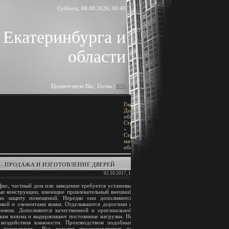
Суббота, 08.08.2026, 00:49
 Екатеринбурга и
области
Приветствую Вас
,
Гость
|
RSS
Главная
»
ПОИСК
Доска
объявлений
»
Строительство
[
Добавить объявление
]
»
Строительные
материалы и
оборудование
BLOCK TITLE
- ПРОДАЖА И ИЗГОТОВЛЕНИЕ ДВЕРЕЙ
02.10.2017, 17:46
Block content
ис, частный дом или заведение требуется установка
ые конструкции, имеющие привлекательный внешний
АРХИВ ЗАПИСЕЙ
ю защиту помещений. Нередко они дополняются
вкой и элементами ковки. Отделываются дорогими и
ревом. Дополняются качественной и оригинальной
ам взлома и выдерживают постоянные нагрузки. Не
 воздействия влажности. Производством подобных
 технологии». Все изделия предоставляются по