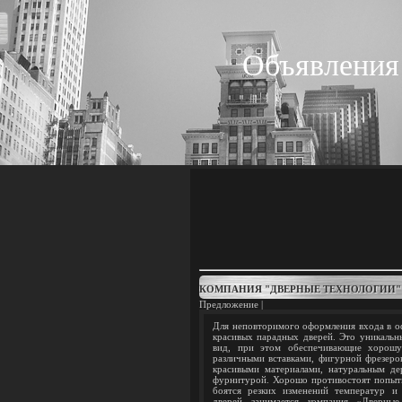
Объявления
КОМПАНИЯ "ДВЕРНЫЕ ТЕХНОЛОГИИ" 
Предложение |
Для неповторимого оформления входа в оф
красивых парадных дверей. Это уникальн
вид, при этом обеспечивающие хорошу
различными вставками, фигурной фрезеро
красивыми материалами, натуральным де
фурнитурой. Хорошо противостоят попытк
боятся резких изменений температур и
дверей занимается компания «Дверные