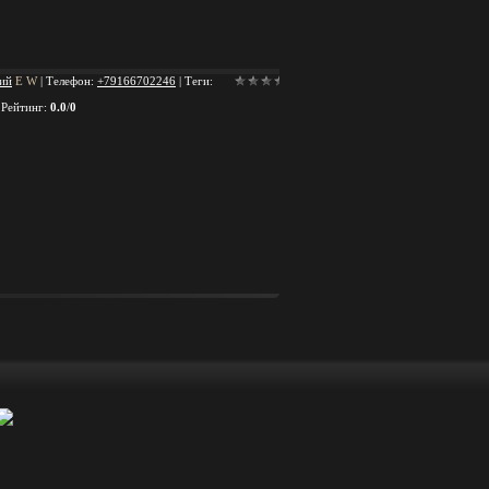
ий
E
W
|
Телефон
:
+79166702246
|
Теги
:
|
Рейтинг
:
0.0
/
0