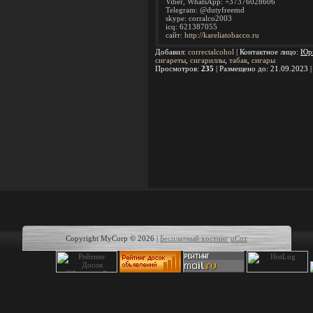
Viber, WhatsApp: +37376028606
Telegram: @dutyfreemd
skype: corralco2003
icq: 621387055
сайт:
http://kareliatobacco.ru
Добавил
:
correctalcohol
|
Контактное лицо
:
Юр
сигареты
,
сигариллы
,
табак
,
сигары
Просмотров
:
235
|
Размещено до
: 21.09.2023 
Copyright MyCorp © 2026
|
Бесплатный хостинг
uCoz