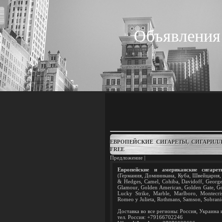
Объявления
ЕВРОПЕЙСКИЕ СИГАРЕТЫ, СИГАРИЛЛ
FREE
Предложение |
Европейские и американские сигарет
(Германия, Доминикана, Куба, Швейцария, 
& Hedges, Camel, Cohiba, Davidoff, George 
Glamour, Golden American, Golden Gate, Gol
Lucky Strike, Marble, Marlboro, Montecris
Romeo y Julieta, Rothmans, Samson, Sobranie
Доставка во все регионы: Россия, Украина 
тел. Россия: +79166702246