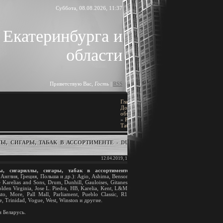
Суббота, 08.08.2026, 11:37
 Екатеринбурга и
области
Приветствую Вас
,
Гость
|
RSS
Главная
»
ПОИСК
Доска
объявлений
[
Добавить объявление
]
»
Разное
»
Табак
Ы, СИГАРЫ, ТАБАК В АССОРТИМЕНТЕ - DUTY
BLOCK TITLE
12.04.2019, 10:45
ы, сигариллы, сигары, табак в ассортименте
Block content
Англия, Греция, Польша и др.): Agio, Ashima, Benson
Karelias and Sons, Drum, Dunhill, Gauloises, Gitanes,
den Virginia, Jose L. Piedra, HB, Karelia, Kent, L&M,
АРХИВ ЗАПИСЕЙ
to, More, Pall Mall, Parliament, Pueblo Classic, R1,
, Trinidad, Vogue, West, Winston и другие.
и Беларусь.