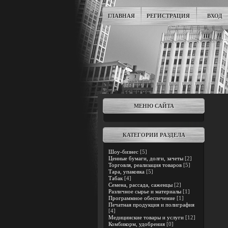
ГЛАВНАЯ
РЕГИСТРАЦИЯ
ВХОД
МЕНЮ САЙТА
КАТЕГОРИИ РАЗДЕЛА
Шоу-бизнес
[5]
Ценные бумаги, долги, зачеты
[2]
Торговля, реализация товаров
[5]
Тара, упаковка
[5]
Табак
[4]
Семена, рассада, саженцы
[2]
Различное сырье и материалы
[1]
Программное обеспечение
[1]
Печатная продукция и полиграфия
[4]
Медицинские товары и услуги
[12]
Комбикорм, удобрения
[0]