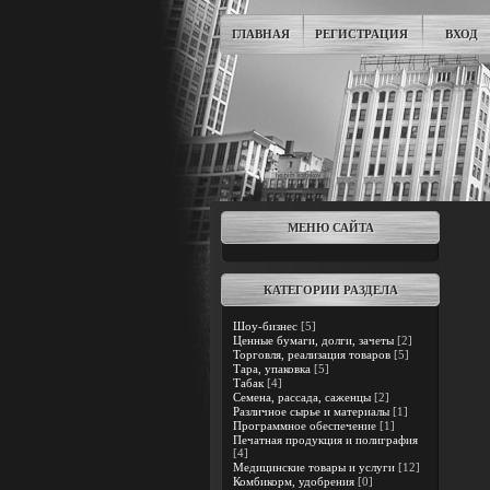
ГЛАВНАЯ
РЕГИСТРАЦИЯ
ВХОД
МЕНЮ САЙТА
КАТЕГОРИИ РАЗДЕЛА
Шоу-бизнес
[5]
Ценные бумаги, долги, зачеты
[2]
Торговля, реализация товаров
[5]
Тара, упаковка
[5]
Табак
[4]
Семена, рассада, саженцы
[2]
Различное сырье и материалы
[1]
Программное обеспечение
[1]
Печатная продукция и полиграфия
[4]
Медицинские товары и услуги
[12]
Комбикорм, удобрения
[0]