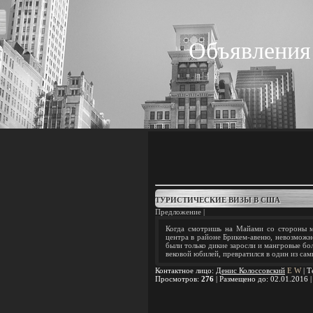
Объявления
ТУРИСТИЧЕСКИЕ ВИЗЫ В США
Предложение |
Когда смотришь на Майами со стороны м
центра в районе Брикем-авеню, невозможно
были только дикие заросли и мангровые б
вековой юбилей, превратился в один из сам
Контактное лицо
:
Денис Колоссовский
E
W
|
Т
Просмотров
:
276
|
Размещено до
: 02.01.2016 