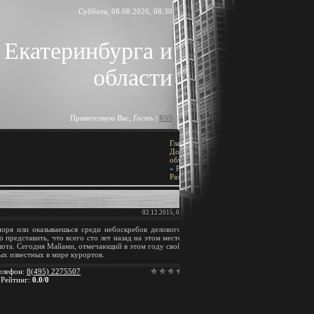
Суббота, 08.08.2026, 08:30
 Екатеринбурга и
области
Приветствую Вас
,
Гость
|
RSS
Главная
»
ПОИСК
Доска
объявлений
[
Добавить объявление
]
»
Разное
»
Разное...
02.12.2015, 00:27
BLOCK TITLE
оря или оказываешься среди небоскребов делового
 представить, что всего сто лет назад на этом месте
Block content
олота. Сегодня Майами, отмечающий в этом году свой
ых известных в мире курортов.
АРХИВ ЗАПИСЕЙ
елефон
:
8(495) 2275507
|
Рейтинг
:
0.0
/
0