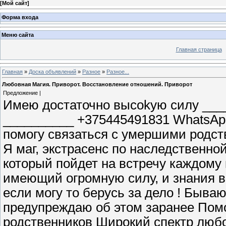
[
Мой сайт
]
Форма входа
Меню сайта
Главная страница
Главная
»
Доска объявлений
»
Разное
»
Разное...
Любовная Магия. Приворот. Восстановление отношений. Приворот
Предложение |
Имeю дocтаточно выcokую cилу ___
__________ +375445491831 WhatsAp
помогу связаться с умершими родст
Я маг, экстрасенс по наследственной
который пойдет на встречу каждому к
имеющий огромную силу, и знания в
если могу то берусь за дело ! Бываю
предупреждаю об этом заранее Пом
родственников Широкий спектр любо