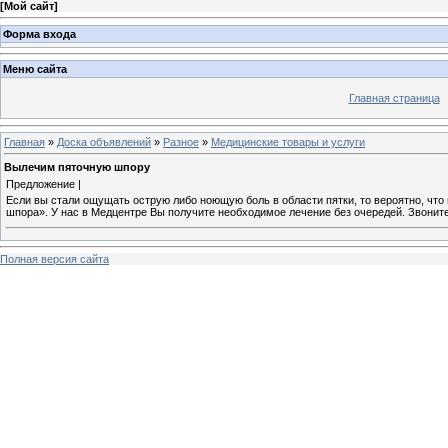
[
Мой сайт
]
Форма входа
Меню сайта
Главная страница
Главная
»
Доска объявлений
»
Разное
»
Медицинские товары и услуги
Вылечим пяточную шпору
Предложение |
Если вы стали ощущать острую либо ноющую боль в области пятки, то вероятно, что
шпора». У нас в Медцентре Вы получите необходимое лечение без очередей. Звоните
Полная версия сайта