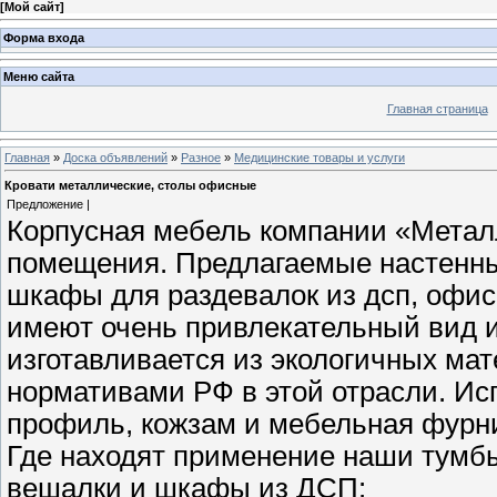
[
Мой сайт
]
Форма входа
Меню сайта
Главная страница
Главная
»
Доска объявлений
»
Разное
»
Медицинские товары и услуги
Кровати металлические, столы офисные
Предложение |
Корпусная мебель компании «Метал
помещения. Предлагаемые настенны
шкафы для раздевалок из дсп, офис
имеют очень привлекательный вид 
изготавливается из экологичных мат
нормативами РФ в этой отрасли. И
профиль, кожзам и мебельная фурни
Где находят применение наши тумбы 
вешалки и шкафы из ДСП: