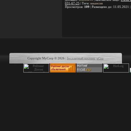
031-67-25
|
Теги
:
вакансия
Просмотров
:
109
|
Размещено до
: 11.05.2021 
Copyright MyCorp © 2026
|
Бесплатный хостинг
uCoz