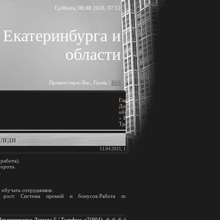
Суббота, 08.08.2026, 07:12
 Екатеринбурга и
области
Приветствую Вас
,
Гость
|
RSS
Главная
»
ПОИСК
Доска
объявлений
[
Добавить объявление
]
»
Работа
»
Требуются
-ЛЕДИ
11.04.2021, 18:48
BLOCK TITLE
работа).
орота.
Block content
.
АРХИВ ЗАПИСЕЙ
 обучать сотрудников.
й рост. Система премий и бонусов.Работа по
Владимировна Димова
E
|
Телефон
:
+7(904)