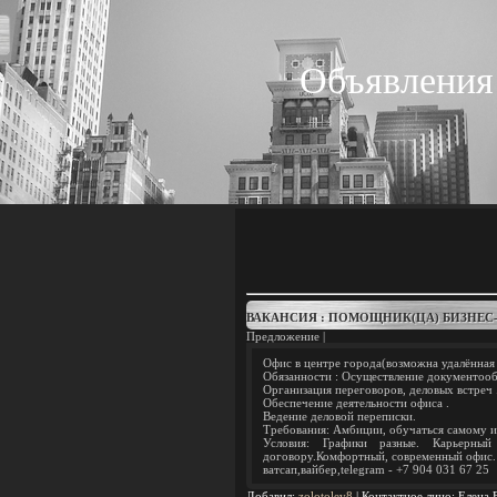
Объявления
ВАКАНСИЯ : ПОМОЩНИК(ЦА) БИЗНЕС
Предложение |
Офис в центре города(возможна удалённая 
Обязанности : Осуществление документооб
Организация переговоров, деловых встреч 
Обеспечение деятельности офиса .
Ведение деловой переписки.
Требования: Амбиции, обучаться самому и
Условия: Графики разные. Карьерны
договору.Комфортный, современный офис.
ватсап,вайбер,telegram - +7 904 031 67 25
Добавил
:
zolotolev8
|
Контактное лицо
:
Елена 