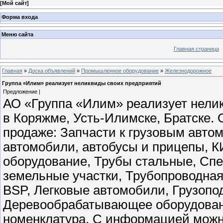
[
Мой сайт
]
Форма входа
Меню сайта
Главная страница
Главная
»
Доска объявлений
»
Промышленное оборудование
»
Железнодорожное
Группа «Илим» реализует неликвиды своих предприятий
Предложение |
АО «Группа «Илим» реализует нели
в Коряжме, Усть-Илимске, Братске. 
продаже: Запчасти к грузовым авто
автомобили, автобусы и прицепы, К
оборудование, Трубы стальные, Спе
земельные участки, Трубопроводная
BSP, Легковые автомобили, Грузопо
Деревообрабатывающее оборудовани
номенклатура. С информацией можн