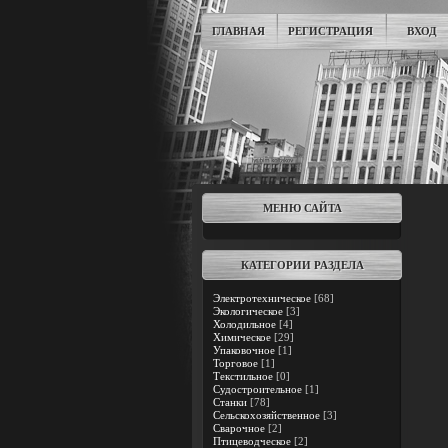
ГЛАВНАЯ
РЕГИСТРАЦИЯ
ВХОД
МЕНЮ САЙТА
КАТЕГОРИИ РАЗДЕЛА
Электротехническое
[68]
Экологическое
[3]
Холодильное
[4]
Химическое
[29]
Упаковочное
[1]
Торговое
[1]
Текстильное
[0]
Судостроительное
[1]
Станки
[78]
Сельскохозяйственное
[3]
Сварочное
[2]
Птицеводческое
[2]