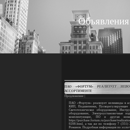
Объявления
ПАО «ФОРТУМ» РЕАЛИЗУЕТ НЕВО
АССОРТИМЕНТЕ
Предложение |
ПАО «Фортум» реализует неликвиды в ас
КИП, Подшипники, Пускорегулирующее о
Светотехническое оборудование, Инстр
оборудование, Электроустановочные и
комплектующие, ПО и другая номе
https://purchase.fortum.ru/purchase/realiz
9208.html, а так же по телефону 7 (351) 
Романов. Подробная информация по эл.по