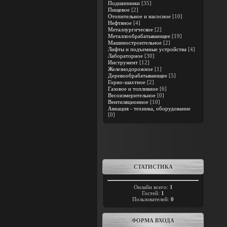
Подшипники
[35]
Пищевое
[2]
Отопительное и насосное
[10]
Нефтяное
[4]
Металлургическое
[2]
Металлообрабатывающее
[19]
Машиностроительное
[2]
Лифты и подъемные устройства
[4]
Лабораторное
[30]
Инструмент
[12]
Железнодорожное
[1]
Деревообрабатывающее
[5]
Горно-шахтное
[2]
Газовое и топливное
[6]
Весоизмерительное
[0]
Вентиляционное
[10]
Авиация - техника, оборудование
[0]
СТАТИСТИКА
Онлайн всего:
1
Гостей:
1
Пользователей:
0
ФОРМА ВХОДА