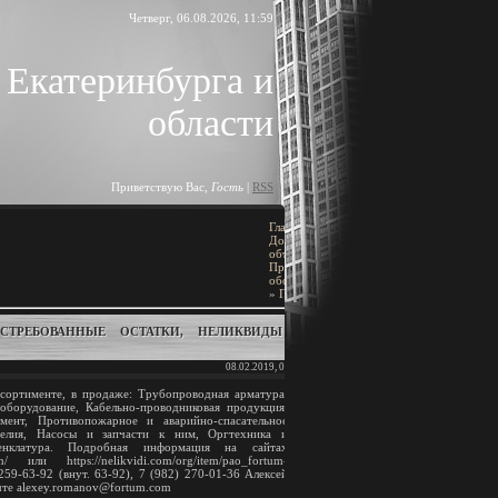
Четверг, 06.08.2026, 11:59
 Екатеринбурга и
области
Приветствую Вас
,
Гость
|
RSS
Главная
»
ПОИСК
Доска
объявлений
»
[
Добавить объявление
]
Промышленное
оборудование
»
Подшипники
СТРЕБОВАННЫЕ ОСТАТКИ, НЕЛИКВИДЫ В
BLOCK TITLE
08.02.2019, 00:04
Block content
сортименте, в продаже: Трубопроводная арматура,
борудование, Кабельно-проводниковая продукция,
умент, Противопожарное и аварийно-спасательное
АРХИВ ЗАПИСЕЙ
зделия, Насосы и запчасти к ним, Оргтехника и
нклатура. Подробная информация на сайтах
ation/ или https://nelikvidi.com/org/item/pao_fortum-
259-63-92 (внут. 63-92), 7 (982) 270-01-36 Алексей
чте alexey.romanov@fortum.com