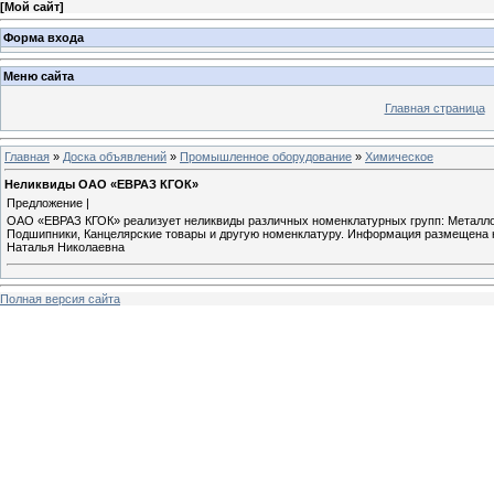
[
Мой сайт
]
Форма входа
Меню сайта
Главная страница
Главная
»
Доска объявлений
»
Промышленное оборудование
»
Химическое
Неликвиды ОАО «ЕВРАЗ КГОК»
Предложение |
ОАО «ЕВРАЗ КГОК» реализует неликвиды различных номенклатурных групп: Металло
Подшипники, Канцелярские товары и другую номенклатуру. Информация размещена на с
Наталья Николаевна
Полная версия сайта