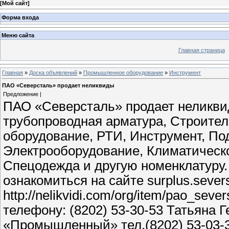
[
Мой сайт
]
Форма входа
Меню сайта
Главная страница
Главная
»
Доска объявлений
»
Промышленное оборудование
»
Инструмент
ПАО «Северсталь» продает неликвиды
Предложение |
ПАО «Северсталь» продает неликвид
трубопроводная арматура, Строите
оборудование, РТИ, Инструмент, По
Электрооборудование, Климатическо
Спецодежда и другую номенклатуру
ознакомиться на сайте surplus.sever
http://nelikvidi.com/org/item/pao_seve
телефону: (8202) 53-30-53 Татьяна 
«Промышленный» тел.(8202) 53-03-