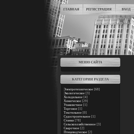
ГЛАВНАЯ
РЕГИСТРАЦИЯ
ВХОД
МЕНЮ САЙТА
КАТЕГОРИИ РАЗДЕЛА
Электротехническое
[68]
Экологическое
[3]
Холодильное
[4]
Химическое
[29]
Упаковочное
[1]
Торговое
[1]
Текстильное
[0]
Судостроительное
[1]
Станки
[78]
Сельскохозяйственное
[3]
Сварочное
[2]
Птицеводческое
[2]