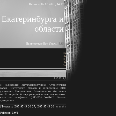
Пятница, 07.08.2026, 14:17
 Екатеринбурга и
области
Приветствую Вас
,
Гость
|
RSS
Главная
»
Доска
ПОИСК
объявлений
»
Промышленное
[
Добавить объявлени
оборудование
»
Электротехническое
17.10.2015, 21:38
BLOCK TITLE
 неликвиды: Металлопродукция, Строительные
Трубы, Инструмент, Насосы и копрессоры, КИП,
Block content
орудование, Подшипники, Автозапчасти, Автошины,
гое. С подробной информацией можно ознакомиться
онить по телефонам: (385-95) 5-20-27 Виталий
АРХИВ ЗАПИСЕЙ
адимировна
|
Телефон
:
(385-95) 5-20-27, (385-95) 5-26-
|
Рейтинг
:
0.0
/
0