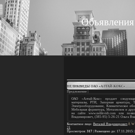
Объявления
НЕЛИКВИДЫ ОАО «АЛТАЙ-КОКС»
Предложение |
ОАО «Алтай-Кокс» продает следующие
материалы, РТИ, Запорная арматура, 
Электрооборудование, Климатическое об
Мебельная фурнитура, Металлолом и дру
на сайте www.nelikvidi.com или позв
Владимирович, (385-95) 5-26-21 Ольга Вл
Контактное лицо
:
Виталий Владимирович
E
W
21
Просмотров
:
317
|
Размещено до
: 17.11.2015 