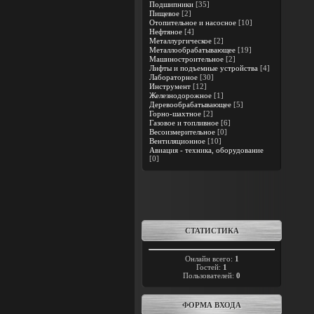
Подшипники
[35]
Пищевое
[2]
Отопительное и насосное
[10]
Нефтяное
[4]
Металлургическое
[2]
Металлообрабатывающее
[19]
Машиностроительное
[2]
Лифты и подъемные устройства
[4]
Лабораторное
[30]
Инструмент
[12]
Железнодорожное
[1]
Деревообрабатывающее
[5]
Горно-шахтное
[2]
Газовое и топливное
[6]
Весоизмерительное
[0]
Вентиляционное
[10]
Авиация - техника, оборудование
[0]
СТАТИСТИКА
Онлайн всего:
1
Гостей:
1
Пользователей:
0
ФОРМА ВХОДА