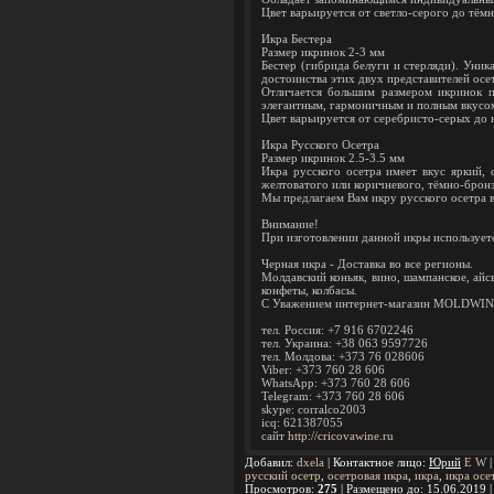
Цвет варьируется от светло-серого до тёмн
Икра Бестера
Размер икринок 2-3 мм
Бестер (гибрида белуги и стерляди). Уника
достоинства этих двух представителей осе
Отличается большим размером икринок п
элегантным, гармоничным и полным вкусо
Цвет варьируется от серебристо-серых до
Икра Русского Осетра
Размер икринок 2.5-3.5 мм
Икра русского осетра имеет вкус яркий, 
желтоватого или коричневого, тёмно-бронз
Мы предлагаем Вам икру русского осетра в
Внимание!
При изготовлении данной икры используетс
Черная икра - Доставка во все регионы.
Молдавский коньяк, вино, шампанское, айсва
конфеты, колбасы.
С Уважением интернет-магазин MOLDWI
тел. Россия: +7 916 6702246
тел. Украина: +38 063 9597726
тел. Молдова: +373 76 028606
Viber: +373 760 28 606
WhatsApp: +373 760 28 606
Telegram: +373 760 28 606
skype: corralco2003
icq: 621387055
сайт
http://cricovawine.ru
Добавил
:
dxela
|
Контактное лицо
:
Юрий
E
W
русский осетр
,
осетровая икра
,
икра
,
икра осе
Просмотров
:
275
|
Размещено до
: 15.06.2019 