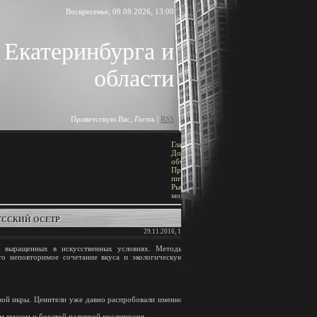
Воскресенье, 09.08.2026, 13:00
 Екатеринбурга и
области
Приветствую Вас
,
Гость
|
RSS
Главная
»
ПОИСК
Доска
объявлений
»
Продукты
[
Добавить объявление
]
питания
»
Рыба,
морепродукты
РУССКИЙ ОСЕТР
BLOCK TITLE
29.11.2016, 16:45
Block content
, выращенных в искусственных условиях. Методы
то неповторимое сочетание вкуса и экологическую
АРХИВ ЗАПИСЕЙ
вой икры. Ценители уже давно распробовали именно
 вкусом и богатой палитрой послевкусия.