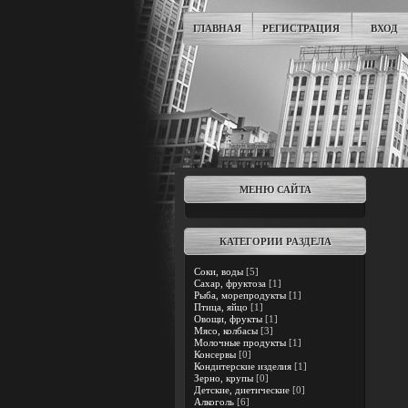
ГЛАВНАЯ
РЕГИСТРАЦИЯ
ВХОД
МЕНЮ САЙТА
КАТЕГОРИИ РАЗДЕЛА
Соки, воды
[5]
Сахар, фруктоза
[1]
Рыба, морепродукты
[1]
Птица, яйцо
[1]
Овощи, фрукты
[1]
Мясо, колбасы
[3]
Молочные продукты
[1]
Консервы
[0]
Кондитерские изделия
[1]
Зерно, крупы
[0]
Детские, диетические
[0]
Алкоголь
[6]