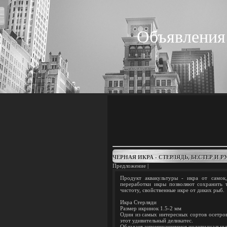
Объявления
ЧЕРНАЯ ИКРА - СТЕРЛЯДЬ, БЕСТЕР И 
Предложение |
Продукт аквакультуры - икра от самок
переработки икры позволяют сохранить 
чистоту, свойственные икре от диких рыб.
Икра Стерляди
Размер икринок 1.5-2 мм
Один из самых интересных сортов осетро
этот удивительный деликатес.
Обладает запоминающимся индивидуальным