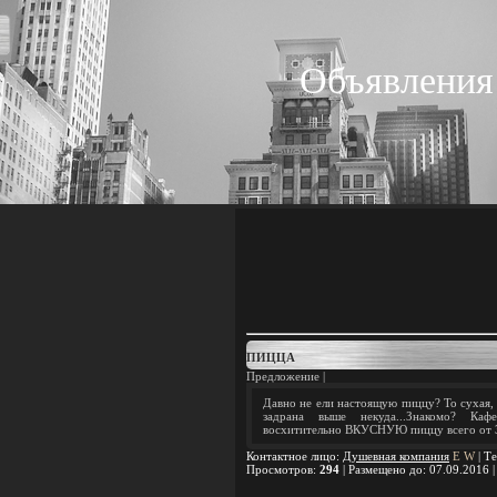
Объявления
ПИЦЦА
Предложение |
Давно не ели настоящую пиццу? То сухая, т
задрана выше некуда...Знакомо? Ка
восхитительно ВКУСНУЮ пиццу всего от 3
Контактное лицо
:
Душевная компания
E
W
|
Те
Просмотров
:
294
|
Размещено до
: 07.09.2016 