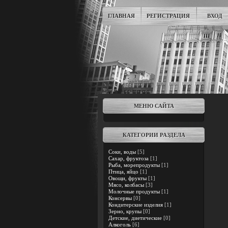
ГЛАВНАЯ
РЕГИСТРАЦИЯ
ВХОД
МЕНЮ САЙТА
КАТЕГОРИИ РАЗДЕЛА
Соки, воды
[5]
Сахар, фруктоза
[1]
Рыба, морепродукты
[1]
Птица, яйцо
[1]
Овощи, фрукты
[1]
Мясо, колбасы
[3]
Молочные продукты
[1]
Консервы
[0]
Кондитерские изделия
[1]
Зерно, крупы
[0]
Детские, диетические
[0]
Алкоголь
[6]