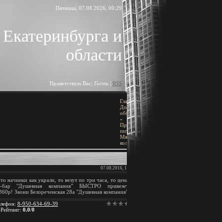
Пятница, 07.08.2026, 00:29
 Екатеринбурга и
области
Приветствую Вас
,
Гость
|
RSS
Главная
»
ПОИСК
Доска
объявлений
»
[
Добавить объявление
]
Продукты
питания
»
Мясо,
колбасы
BLOCK TITLE
07.08.2016, 17:43
Block content
о начинки как украли, то везут по три часа, то цена
фе-бар "Душевная компания" БЫСТРО привезет
АРХИВ ЗАПИСЕЙ
60р! Звони Белореченская 28а "Душевная компания"
лефон
:
8-950-634-69-39
|
Рейтинг
:
0.0
/
0