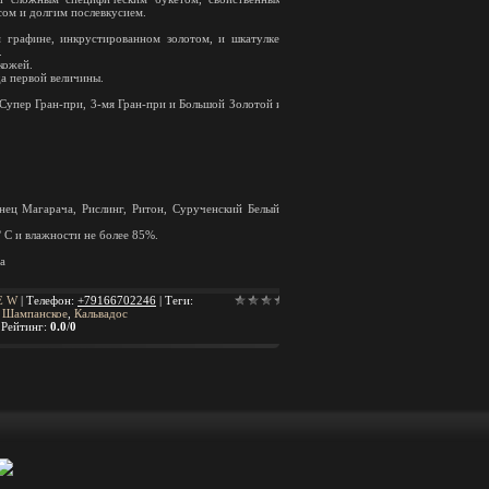
сом и долгим послевкусием.
 графине, инкрустированном золотом, и шкатулке,
.
кожей.
да первой величины.
упер Гран-при, 3-мя Гран-при и Большой Золотой и
нец Магарача, Рислинг, Ритон, Сурученский Белый,
° С и влажности не более 85%.
а
E
W
|
Телефон
:
+79166702246
|
Теги
:
,
Шампанское
,
Кальвадос
|
Рейтинг
:
0.0
/
0