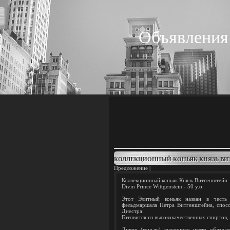
Объявления
КОЛЛЕКЦИОННЫЙ КОНЬЯК КНЯЗЬ ВИТ
Предложение |
Коллекционный коньяк Князь Витгенштейн -
Divin Prince Wittgenstein - 50 y.o.
Этот Элитный коньяк назван в честь 
фельдмаршала Петра Витгенштейна, спосо
Днестра.
Готовится из высококачественных спиртов,
Дивин (коньяк) янтарного цвета облада