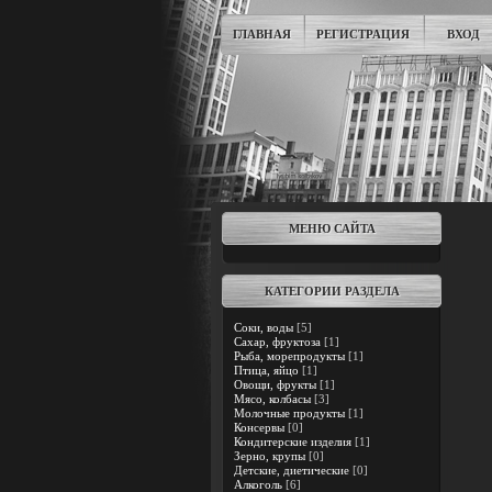
ГЛАВНАЯ
РЕГИСТРАЦИЯ
ВХОД
МЕНЮ САЙТА
КАТЕГОРИИ РАЗДЕЛА
Соки, воды
[5]
Сахар, фруктоза
[1]
Рыба, морепродукты
[1]
Птица, яйцо
[1]
Овощи, фрукты
[1]
Мясо, колбасы
[3]
Молочные продукты
[1]
Консервы
[0]
Кондитерские изделия
[1]
Зерно, крупы
[0]
Детские, диетические
[0]
Алкоголь
[6]