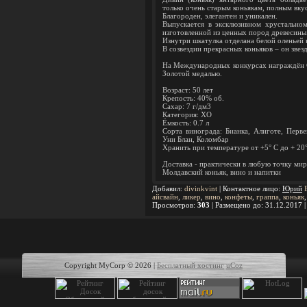
только очень старым коньякам, полным вку
Благороден, элегантен и уникален.
Выпускается в эксклюзивном хрустальном
изготовленной из ценных пород древесины
Изнутри шкатулка отделана белой оленьей 
В созвездии прекрасных коньяков – он звез
На Международных конкурсах награждён С
Золотой медалью.
Возраст: 50 лет
Крепость: 40% об.
Сахар: 7 г/дм3
Категория: XO
Ёмкость: 0.7 л
Сорта винограда: Бианка, Алиготе, Перве
Уни Блан, Коломбар
Хранить при температуре от +5° С до + 20
Доставка - практически в любую точку мир
Молдавский коньяк, вино и напитки
Добавил
:
divinkvint
|
Контактное лицо
:
Юрий
айсвайн
,
ликер
,
вино
,
конфеты
,
граппа
,
коньяк
Просмотров
:
303
|
Размещено до
: 31.12.2017 
Copyright MyCorp © 2026
|
Бесплатный хостинг
uCoz