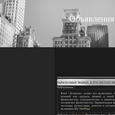
Объявления
РАРИТЕТНЫЕ МАРКИ, КЛУБ ФИЛАТЕЛ
Информация |
Клуб «Атлантис» делает все возможное, 
нужный или продать лишний в своей к
филателистов, сотрудничество и взаимо
московских филателистов. Энциклопедия ф
почтовых музеев мира, новости и истори
коллекцию.
My WebPage
Добавил
:
podoskamat
|
Контактное лицо
:
Дмит