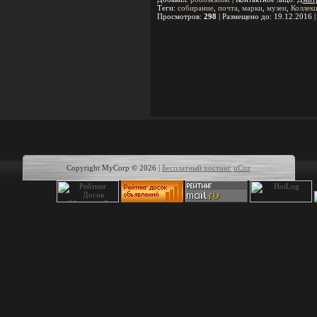
Теги
:
собирание
,
почта
,
марки
,
музеи
,
Коллек
Просмотров
:
298
|
Размещено до
: 19.12.2016 
Copyright MyCorp © 2026
|
Бесплатный хостинг
uCoz