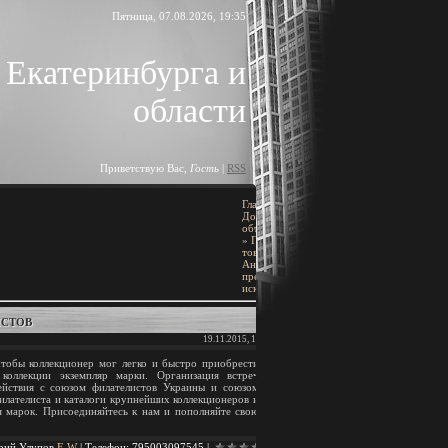
Пятница, 07.08.2026, 19:35
 Екатеринбурга и
области
Приветствую Вас
,
Гость
|
RSS
Главная
»
ПОИСК
Доска
объявлений
»
Прочие
[
Добавить объявление
]
товары
»
Антиквариат,
предметы
искусства
BLOCK TITLE
ИСТОВ
19.11.2015, 17:25
Block content
чтобы коллекционер мог легко и быстро приобрести
оллекции экземпляр марки. Организация встреч
АРХИВ ЗАПИСЕЙ
действия с союзом филателистов Украины и союзом
илателиста и каталоги крупнейших коллекционеров и
я марок. Присоединяйтесь к нам и пополняйте свою
рий Улупов
E
W
|
Телефон
:
795003097545
|