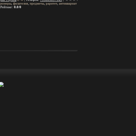
ционеры
,
филателия
,
предметы
,
раритет
,
антиквариат
|
Рейтинг
:
0.0
/
0