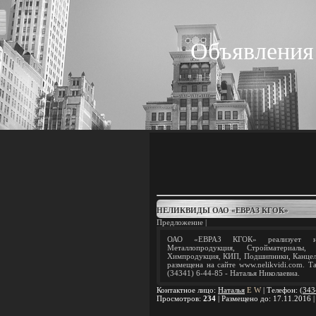
Объявления
НЕЛИКВИДЫ ОАО «ЕВРАЗ КГОК»
Предложение |
ОАО «ЕВРАЗ КГОК» реализует нел
Металлопродукция, Стройматериалы, 
Химпродукция, КИП, Подшипники, Канцел
размещена на сайте www.nelikvidi.com. Т
(34341) 6-44-85 - Наталья Николаевна.
Контактное лицо
:
Наталья
E
W
|
Телефон
:
(343
Просмотров
:
234
|
Размещено до
: 17.11.2016 