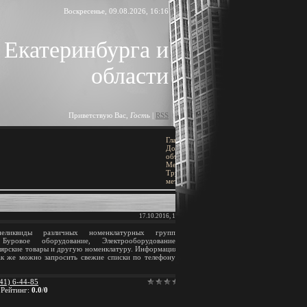
Воскресенье, 09.08.2026, 16:16
 Екатеринбурга и
области
Приветствую Вас
,
Гость
|
RSS
Главная
»
ПОИСК
Доска
объявлений
»
[
Добавить объявление
]
Металлы
»
Трубы
металлические
BLOCK TITLE
17.10.2016, 14:04
иквиды различных номенклатурных групп:
Block content
Буровое оборудование, Электрооборудование,
ярские товары и другую номенклатуру. Информация
ак же можно запросить свежие списки по телефону:
АРХИВ ЗАПИСЕЙ
41) 6-44-85
|
Рейтинг
:
0.0
/
0