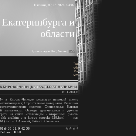
Пятница, 07.08.2026, 04:02
 Екатеринбурга и
области
Приветствую Вас
,
Гость
|
RSS
ПОИСК
Главная
»
Доска
объявлений
»
[
Добавить объявление
Металлы
»
Разная
металлопродукция
 В КИРОВО-ЧЕПЕЦКЕ РЕАЛИЗУЕТ НЕЛИКВИДЫ
19.11.2018, 01:17
BLOCK TITLE
в Кирово-Чепецке реализует широкий спектр
 металлоизделия; Строительные материалы; Различное
Block content
ектротехнические изделия; Спецодежда; Бытовая
ый металлолом; Отходы драгметаллов и другую
треть на сайте «Неликвиды - вторичный рынок»
АРХИВ ЗАПИСЕЙ
chk_ao_ohk_uralhim_v_g_kirovo_cepecke-828.html или
1) 9-35-01 Алексей, 9-42-36 Святослав
61)9-35-01, 9-42-36
|
Рейтинг
:
0.0
/
0