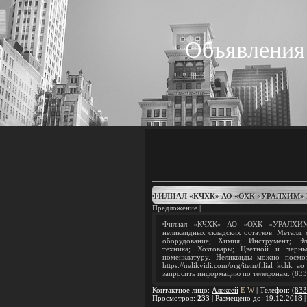
Объявления
ФИЛИАЛ «КЧХК» АО «ОХК «УРАЛХИМ»
Предложение |
Филиал «КЧХК» АО «ОХК «УРАЛХИМ» 
неликвидных складских остатков: Металл,
оборудование; Химия; Инструмент; Эл
техника; Хозтовары; Цветной и черн
номенклатуру. Неликвиды можно посмо
https://nelikvidi.com/org/item/filial_k
запросить информацию по телефонам: (8336
Контактное лицо
:
Алексей
E
W
|
Телефон
:
(833
Просмотров
:
233
|
Размещено до
: 19.12.2018 