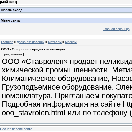
[
Мой сайт
]
Форма входа
Меню сайта
Главная страница
Главная
»
Доска объявлений
»
Металлы
»
Метизы
ООО «Ставролен» продает неликвиды
Предложение |
ООО «Ставролен» продает неликвид
химической промышленности, Метиз
Климатическое оборудование, Насо
Грузоподъемное оборудование, Эле
номенклатура. Приглашаем покупате
Подробная информация на сайте http:
ooo_stavrolen.html или по телефону 
Полная версия сайта