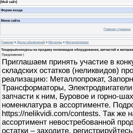
[
Мой сайт
]
Форма входа
Меню сайта
Главная страница
Главная
»
Доска объявлений
»
Металлы
»
Металлопрокат
Тендеры/конкурсы на продажу неликвидов оборудования, запчастей и матери
Предложение |
Приглашаем принять участие в конк
складских остатков (неликвидов) п
реализацию: Металлопрокат, Запорн
Трансформаторы, Электродвигатели,
запчасти к ним, Буровое и горно-ша
номенклатура в ассортименте. Под
https://nelikvidi.com/contests. Так ж
ассортимент невостребованной прод
остатки – заходите, регистрируйтес