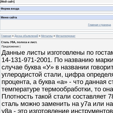
[
Мой сайт
]
Форма входа
Меню сайта
Главная страница
Главная
»
Доска объявлений
»
Металлы
»
Металлопрокат
Сталь У8А, полоса и лист.
Предложение |
Данные листы изготовлены по гостам
14-131-971-2001. По названию марк
случае буква «У» в названии говорит
углеродистой стали, цифра определя
процента, а буква «а» - что данная
температуре термообработки, то она
Плотность такой стали составляет 7
сталь можно заменить на у7а или на
у8а - это изготовление инструментов