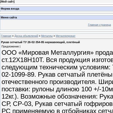
[
Мой сайт
]
Форма входа
Меню сайта
Главная страница
Главная
»
Доска объявлений
»
Металлы
»
Металлопрокат
Рукав сетчатый ТУ 26-02-354-85 нержавеющий, плетёный
Предложение |
ООО «Мировая Металлургия» прода
ст.12Х18Н10Т. Вся продукция изгот
следующим техническим условиям: ТУ
02-1099-89. Рукав сетчатый плетён
отечественного производителя. Шир
поставки: рулоны длиною 100 +/-10мет
12кг.). Возможные обозначения: Рука
СР, СР-03, Рукав сетчатый гофриров
РС применяемую в отбойниках сетч