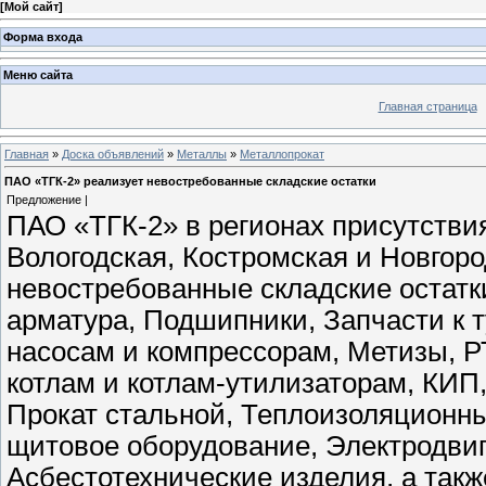
[
Мой сайт
]
Форма входа
Меню сайта
Главная страница
Главная
»
Доска объявлений
»
Металлы
»
Металлопрокат
ПАО «ТГК-2» реализует невостребованные складские остатки
Предложение |
ПАО «ТГК-2» в регионах присутствия
Вологодская, Костромская и Новгор
невостребованные складские остатк
арматура, Подшипники, Запчасти к т
насосам и компрессорам, Метизы, 
котлам и котлам-утилизаторам, КИП
Прокат стальной, Теплоизоляционн
щитовое оборудование, Электродвиг
Асбестотехнические изделия, а так