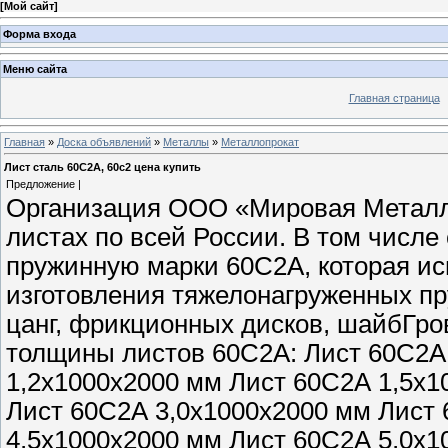
[
Мой сайт
]
Форма входа
Меню сайта
Главная страница
Главная
»
Доска объявлений
»
Металлы
»
Металлопрокат
Лист сталь 60С2А, 60с2 цена купить
Предложение |
Организация ООО «Мировая Металлу
листах по всей России. В том числе
пружинную марки 60С2А, которая и
изготовления тяжелонагруженных пр
цанг, фрикционных дисков, шайбГро
толщины листов 60С2А: Лист 60С2А
1,2х1000х2000 мм Лист 60С2А 1,5х1
Лист 60С2А 3,0х1000х2000 мм Лист
4,5х1000х2000 мм Лист 60С2А 5,0х1