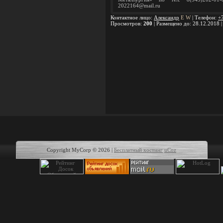
2022164@mail.ru
Контактное лицо
:
Александр
E
W
|
Телефон
:
+
Просмотров
:
200
|
Размещено до
: 28.12.2018 
Copyright MyCorp © 2026
|
Бесплатный хостинг
uCoz