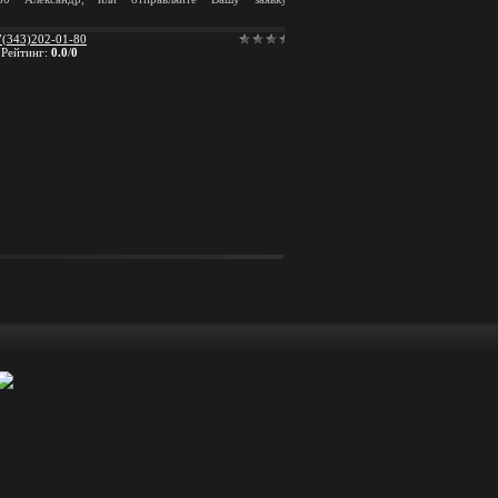
7(343)202-01-80
|
Рейтинг
:
0.0
/
0