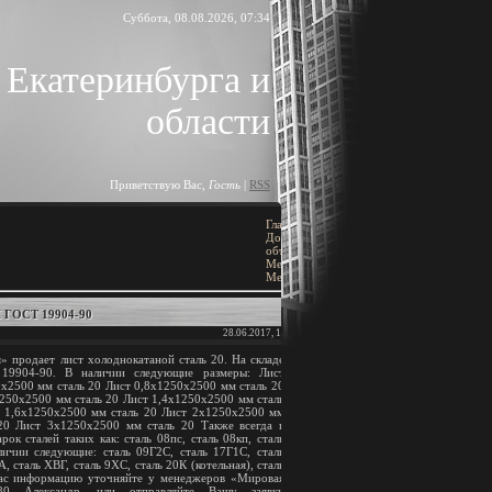
Суббота, 08.08.2026, 07:34
 Екатеринбурга и
области
Приветствую Вас
,
Гость
|
RSS
Главная
»
ПОИСК
Доска
объявлений
»
[
Добавить объявление
]
Металлы
»
Металлопрокат
ГОСТ 19904-90
28.06.2017, 16:41
BLOCK TITLE
продает лист холоднокатаной сталь 20. На складе
19904-90. В наличии следующие размеры: Лист
Block content
х2500 мм сталь 20 Лист 0,8х1250х2500 мм сталь 20
250х2500 мм сталь 20 Лист 1,4х1250х2500 мм сталь
т 1,6х1250х2500 мм сталь 20 Лист 2х1250х2500 мм
АРХИВ ЗАПИСЕЙ
20 Лист 3х1250х2500 мм сталь 20 Также всегда в
ок сталей таких как: сталь 08пс, сталь 08кп, сталь
личии следующие: сталь 09Г2С, сталь 17Г1С, сталь
, сталь ХВГ, сталь 9ХС, сталь 20К (котельная), сталь
вас информацию уточняйте у менеджеров «Мировая
-80 Александр, или отправляйте Вашу заявку