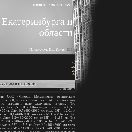
Пятница, 07.08.2026, 23:09
 Екатеринбурга и
области
Приветствую Вас
,
Гость
|
RSS
Главная
»
ПОИСК
Доска
объявлений
»
[
Добавить объявление
]
Металлы
»
Металлопрокат
ДО 90 ММ В НАЛИЧИИ
21.04.2019, 19:53
BLOCK TITLE
ки? ООО «Мировая Металлургия» осуществляет
сии и СНГ, в том из наличия на собственном складе
Block content
 по выгодной цене следующих толщин: Лист
 тн Лист 0,5х600х2000мм марка стали 65Г – 0,5 тн
,65 тн Лист 0,7х480х2000 мм сталь 65Г – 12,01 тн
АРХИВ ЗАПИСЕЙ
н Лист 0,8х480х2000 мм сталь 65 Г – 8,62 тн Лист
н Лист 1,2*480*2000 мм ст.65Г – 21,85 тн Лист
1,7х600х2000мм ст65Г – 3,85 тн Лист 1,8х450х2000
м марка 65Г – 15,5 тн Лист 2,2х460х2000 мм марка
ь марки 65Г – 11,08 тн Лист 3,0х480х2000 мм сталь
м сталь марки 65Г – 5,12 тн Также предлагаем листы