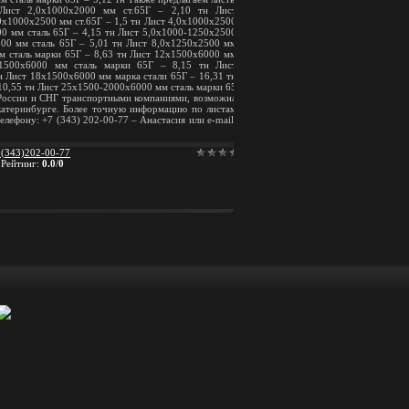
Лист 2,0х1000х2000 мм ст.65Г – 2,10 тн Лист
,0х1000х2500 мм ст.65Г – 1,5 тн Лист 4,0х1000х2500
00 мм сталь 65Г – 4,15 тн Лист 5,0х1000-1250х2500
500 мм сталь 65Г – 5,01 тн Лист 8,0х1250х2500 мм
м сталь марки 65Г – 8,63 тн Лист 12х1500х6000 мм
1500х6000 мм сталь марки 65Г – 8,15 тн Лист
н Лист 18х1500х6000 мм марка стали 65Г – 16,31 тн
10,55 тн Лист 25х1500-2000х6000 мм сталь марки 65
 России и СНГ транспортными компаниями, возможна
катеринбурге. Более точную информацию по листам
елефону: +7 (343) 202-00-77 – Анастасия или e-mail:
(343)202-00-77
|
Рейтинг
:
0.0
/
0