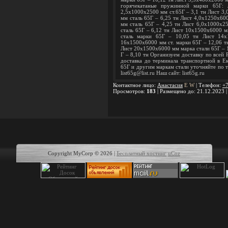
горячекатаные пружинной марки 65Г: 
2,5х1000х2500 мм ст.65Г – 3,1 тн Лист 3
мм сталь 65Г – 6,25 тн Лист 4,0х1250х60
мм сталь 65Г – 4,25 тн Лист 6,0х1000х2
сталь 65Г – 6,12 тн Лист 10х1500х6000 м
сталь марки 65Г – 10,05 тн Лист 14х
16х1500х6000 мм ст. марки 65Г – 12,06 т
Лист 20х1500х6000 мм марка стали 65Г – 
Г – 8,10 тн Организуем доставку по всей
доставка до терминала транспортной в Е
65Г и другим маркам стали уточняйте по т
list65g@list.ru Наш сайт: list65g.ru
Контактное лицо
:
Анастасия
E
W
|
Телефон
:
+7
Просмотров
:
183
|
Размещено до
: 21.12.2023 
Copyright MyCorp © 2026
|
Бесплатный хостинг
uCoz