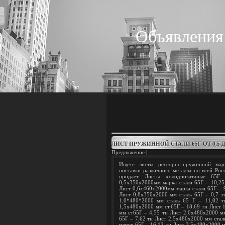
Объявления
ЛИСТ ПРУЖИННОЙ СТАЛИ 65Г ОТ 0,5 
Предложение |
Ищете листы рессорно-пружинной мар
поставки различного металла по всей Рос
продает Листы холоднокатаные 65Г
0,5х350х2000мм марка стали 65Г – 10,25
Лист 0,6х460х2000мм марка стали 65Г – 9
Лист 0,8х350х2000 мм сталь 65Г – 0,7 т
1,0*480*2000 мм сталь 65 Г – 11,02 т
1,5х480х2000 мм ст.65Г – 18,69 тн Лист 
мм ст65Г – 4,55 тн Лист 2,0х480х2000 м
65Г – 7,62 тн Лист 2,5х480х2000 мм стал
марки 65Г – 16,12 тн Лист 3,5х480х2000 м