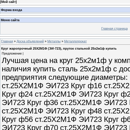
[
Мой сайт
]
Форма входа
Меню сайта
Главная страница
Главная
»
Доска объявлений
»
Металлы
»
Металлопрокат
Круг жаропрочный 25Х2М1Ф (ЭИ-723), пруток стальной 25х2м1ф купить
Предложение |
Лучшая цена на круг 25х2м1ф у ко
наличия купить сталь 25х2м1ф с дос
предприятия следующие диаметры: 
ст.25Х2М1Ф ЭИ723 Круг ф16 ст.25Х
Круг ф24 ст.25Х2М1Ф ЭИ723 Круг ф
ЭИ723 Круг ф36 ст.25Х2М1Ф ЭИ723 
ст.25Х2М1Ф ЭИ723 Круг ф48 ст.25Х
Круг ф56 ст.25Х2М1Ф ЭИ723 Круг ф
ЭИ723 Круг ф70 ст.25Х2М1Ф ЭИ723 