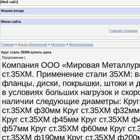
[
Мой сайт
]
Форма входа
Меню сайта
Главная страница
Главная
»
Доска объявлений
»
Металлы
»
Металлопрокат
Круг сталь 35ХМ купить цена
Предложение |
Компания ООО «Мировая Металлурги
ст.35ХМ. Применение стали 35ХМ: в
фланцы, диски, покрышки, штоки и 
в условиях больших нагрузок и скор
наличии следующие диаметры: Круг
ст.35ХМ ф30мм Круг ст.35ХМ ф32мм
Круг ст.35ХМ ф45мм Круг ст.35ХМ ф
ф57мм Круг ст.35ХМ ф60мм Круг ст
ст.35ХМ ф190мм Круг ст.35ХМ ф200м