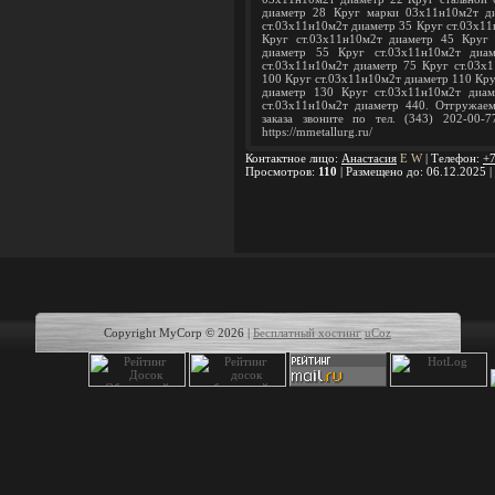
диаметр 28 Круг марки 03х11н10м2т д
ст.03х11н10м2т диаметр 35 Круг ст.03х11
Круг ст.03х11н10м2т диаметр 45 Круг 
диаметр 55 Круг ст.03х11н10м2т диа
ст.03х11н10м2т диаметр 75 Круг ст.03х
100 Круг ст.03х11н10м2т диаметр 110 Кру
диаметр 130 Круг ст.03х11н10м2т диа
ст.03х11н10м2т диаметр 440. Отгружае
заказа звоните по тел. (343) 202-00-7
https://mmetallurg.ru/
Контактное лицо
:
Анастасия
E
W
|
Телефон
:
+7
Просмотров
:
110
|
Размещено до
: 06.12.2025 |
Copyright MyCorp © 2026
|
Бесплатный хостинг
uCoz