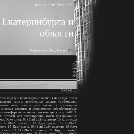
Пятница, 07.08.2026, 07:29
 Екатеринбурга и
области
Приветствую Вас
,
Гость
|
RSS
Главная
»
ПОИСК
Доска
объявлений
»
[
Добавить объявление
]
Металлы
»
Металлопрокат
06.07.2021, 17:36
BLOCK TITLE
аль круглую и листовую из наличия на складе. Сталь
одства высоконагруженных дисков турбомашин,
Block content
деталей авиастроения, работающих в промежутке
 силовых сварных и механически обрабатываемых
ых атмосферных условиях при температуре до +400 ºС
АРХИВ ЗАПИСЕЙ
х деталей для авиастроения; колец цельнокатаных
оки. Круг сталь 03х11н10м2т диаметр 10 Круг сталь
3х11н10м2т диаметр 13 Круг марка 03х11н10м2т
метр 15 Круг марка 03х11н10м2т диаметр 16 Круг
 стали 03х11н10м2т диаметр 20 Круг стальной
 03х11н10м2т диаметр 25 Круг марки 03х11н10м2т