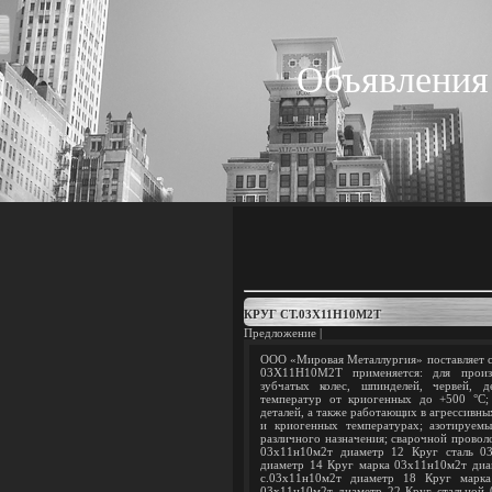
Объявления
КРУГ СТ.03Х11Н10М2Т
Предложение |
ООО «Мировая Металлургия» поставляет ст
03Х11Н10М2Т применяется: для произв
зубчатых колес, шпинделей, червей, 
температур от криогенных до +500 °C;
деталей, а также работающих в агрессивн
и криогенных температурах; азотируемы
различного назначения; сварочной провол
03х11н10м2т диаметр 12 Круг сталь 0
диаметр 14 Круг марка 03х11н10м2т диа
с.03х11н10м2т диаметр 18 Круг марка
03х11н10м2т диаметр 22 Круг стальной