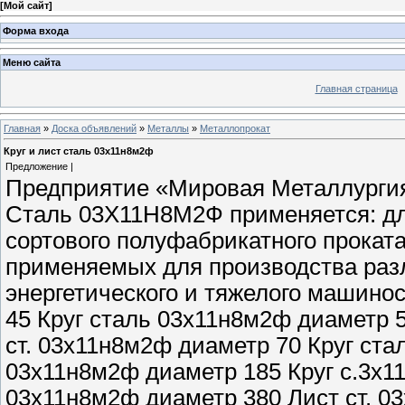
[
Мой сайт
]
Форма входа
Меню сайта
Главная страница
Главная
»
Доска объявлений
»
Металлы
»
Металлопрокат
Круг и лист сталь 03х11н8м2ф
Предложение |
Предприятие «Мировая Металлургия»
Сталь 03Х11Н8М2Ф применяется: для
сортового полуфабрикатного проката 
применяемых для производства раз
энергетического и тяжелого машино
45 Круг сталь 03х11н8м2ф диаметр 5
ст. 03х11н8м2ф диаметр 70 Круг ста
03х11н8м2ф диаметр 185 Круг с.3х1
03х11н8м2ф диаметр 380 Лист ст. 0