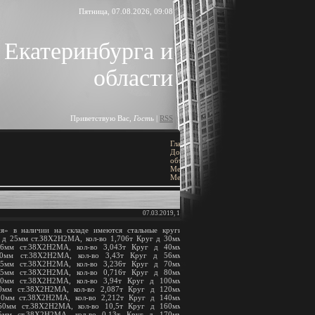
Пятница, 07.08.2026, 09:08
 Екатеринбурга и
области
Приветствую Вас
,
Гость
|
RSS
Главная
»
ПОИСК
Доска
объявлений
»
[
Добавить объявление
]
Металлы
»
Металлопрокат
07.03.2019, 18:14
BLOCK TITLE
» в наличии на складе имеются стальные круги
 д 25мм ст.З8Х2Н2МА, кол-во 1,706т Круг д 30мм
Block content
36мм ст.38Х2Н2МА, кол-во 3,043т Круг д 40мм
50мм ст.38Х2Н2МА, кол-во 3,43т Круг д 56мм
65мм ст.38Х2Н2МА, кол-во 3,236т Круг д 70мм
АРХИВ ЗАПИСЕЙ
75мм ст.38Х2Н2МА, кол-во 0,716т Круг д 80мм
90мм ст.38Х2Н2МА, кол-во 3,94т Круг д 100мм
0мм ст.38Х2Н2МА, кол-во 2,087т Круг д 120мм
30мм ст.38Х2Н2МА, кол-во 2,212т Круг д 140мм
50мм ст.38Х2Н2МА, кол-во 10,5т Круг д 160мм
5мм ст.38Х2Н2МА, кол-во 0,13т Круг д 170мм