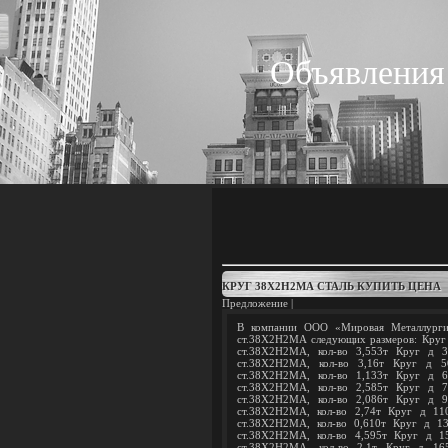
Объявления
КРУГ 38Х2Н2МА СТАЛЬ КУПИТЬ ЦЕНА
Предложение |
В компании ООО «Мировая Металлургия
ст.38X2H2MA следующих размеров: Круг
ст.38Х2Н2МА, кол-во 3,553т Круг д 
ст.38Х2Н2МА, кол-во 3,16т Круг д 
ст.38Х2Н2МА, кол-во 1,133т Круг д 
ст.38Х2Н2МА, кол-во 2,585т Круг д 
ст.38Х2Н2МА, кол-во 2,086т Круг д 
ст.38Х2Н2МА, кол-во 2,74т Круг д 11
ст.38Х2Н2МА, кол-во 0,610т Круг д 1
ст.38Х2Н2МА, кол-во 4,595т Круг д 1
ст.38Х2Н2МА, кол-во 2,1т Круг д 16