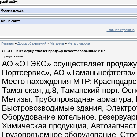
[
Мой сайт
]
Форма входа
Меню сайта
Главная страница
Главная
»
Доска объявлений
»
Металлы
»
Металлопрокат
АО «ОТЭКО» осуществляет продажу невостребованных МТР
Предложение |
АО «ОТЭКО» осуществляет продаж
Портсервис», АО «Таманьнефтегаз»
Место нахождения МТР: Краснодарски
Таманская, д.8, Таманский порт. Ос
Метизы, Трубопроводная арматура, 
Быстровозводимые здания, Электрот
Оборудование котельное, резервуа
Химическая продукция, Автозапчасти
Грузоподъемное оборудование, Стро