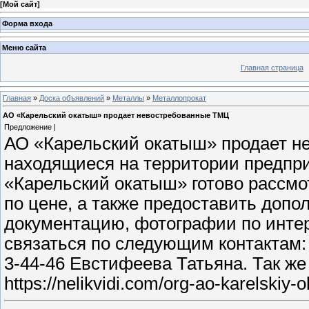
[
Мой сайт
]
Форма входа
Меню сайта
Главная страница
Главная
»
Доска объявлений
»
Металлы
»
Металлопрокат
АО «Карельский окатыш» продает невостребованные ТМЦ
Предложение |
АО «Карельский окатыш» продает н
находящиеся на территории предпри
«Карельский окатыш» готово рассм
по цене, а также предоставить доп
документацию, фотографии по инте
связаться по следующим контактам: 
3-44-46 Евстифеева Татьяна. Так ж
https://nelikvidi.com/org-ao-karelskiy-