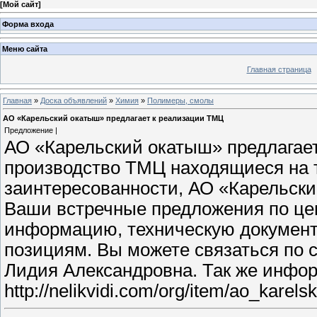
[
Мой сайт
]
Форма входа
Меню сайта
Главная страница
Главная
»
Доска объявлений
»
Химия
»
Полимеры, смолы
АО «Карельский окатыш» предлагает к реализации ТМЦ
Предложение |
АО «Карельский окатыш» предлагает
производство ТМЦ находящиеся на 
заинтересованности, АО «Карельски
Ваши встречные предложения по цен
информацию, техническую докумен
позициям. Вы можете связаться по 
Лидия Александровна. Так же инфо
http://nelikvidi.com/org/item/ao_karels