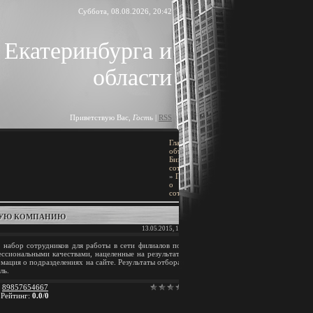
Суббота, 08.08.2026, 20:42
 Екатеринбурга и
области
Приветствую Вас
,
Гость
|
RSS
Главная
»
Доска
ПОИСК
объявлений
»
Бизнес,
сотрудничество
[
Добавить объявление
]
»
Предложения
о
сотрудничестве
ТНУЮ КОМПАНИЮ
BLOCK TITLE
13.05.2015, 18:39
Block content
 набор сотрудников для работы в сети филиалов по
сиональными качествами, нацеленные на результат.
мация о подразделениях на сайте. Результаты отбора
АРХИВ ЗАПИСЕЙ
ль.
:
89857654667
|
Рейтинг
:
0.0
/
0