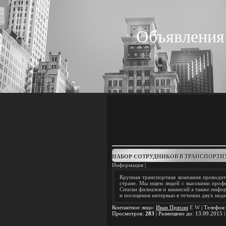
Объявления
НАБОР СОТРУДНИКОВ В ТРАНСПОР
Информация |
Крупная транспортная компания проводит
стране. Мы ищем людей с высокими профес
Списки филиалов и вакансий а также инфор
и посещения интервью в течении двух неде
Контактное лицо
:
Иван Пряхин
E
W
|
Телефон
Просмотров
:
283
|
Размещено до
: 13.09.2015 