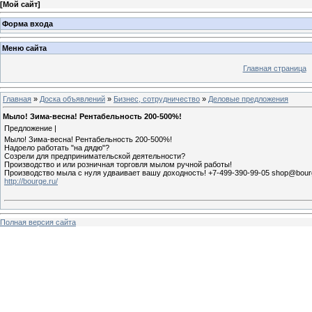
[
Мой сайт
]
Форма входа
Меню сайта
Главная страница
Главная
»
Доска объявлений
»
Бизнес, сотрудничество
»
Деловые предложения
Мыло! Зима-весна! Рентабельность 200-500%!
Предложение |
Мыло! Зима-весна! Рентабельность 200-500%!
Надоело работать "на дядю"?
Созрели для предпринимательской деятельности?
Производство и или розничная торговля мылом ручной работы!
Производство мыла с нуля удваивает вашу доходность! +7-499-390-99-05 shop@bourge
http://bourge.ru/
Полная версия сайта