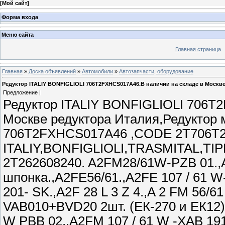
[
Мой сайт
]
Форма входа
Меню сайта
Главная страница
Главная
»
Доска объявлений
»
Автомобили
»
Автозапчасти, оборудование
Редуктор ITALIY BONFIGLIOLI 706T2FXHCS017A46.В наличии на складе в Москв
Предложение |
Редуктор ITALIY BONFIGLIOLI 706T
Москве редуктора Италия,Редуктор
706T2FXHCS017A46 ,CODE 2T706T20
ITALIY,BONFIGLIOLI,TRASMITAL,T
2T262608240. A2FM28/61W-PZB 01
шпонка.,A2FE56/61.,A2FE 107 / 61 W
201- SK.,А2F 28 L 3 Z 4.,A 2 FM 56
VAB010+BVD20 2шт. (ЕК-270 и ЕК12
W PBB 02.,A2FM 107 / 61 W -XAB 191