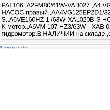
PAL106.,A2FM80/61W-VAB027.,A4 VG 
НАСОС правый.,АА4VG125EP2D1/32R
S.,A6VE160HZ 1 /63W-XAL020B-S НО
K мотор.,A6VM 107 HZ3/63W - XAB 0
гидромотор.В НАЛИЧИИ на складе ,о
Полная версия сайта