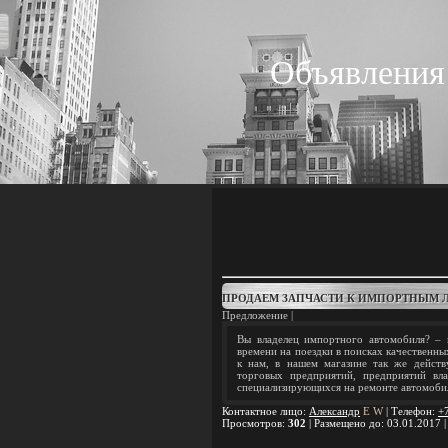
Объявления
ПРОДАЕМ ЗАПЧАСТИ К ИМПОРТНЫМ
Предложение |
Вы владелец импортного автомобиля? – 
времени на поездки в поисках качественны
к нам, в нашем магазине так же действ
торговых предприятий, предприятий вла
специализирующихся на ремонте автомоби
Контактное лицо
:
Александр
E
W
|
Телефон
:
+
Просмотров
:
302
|
Размещено до
: 03.01.2017 