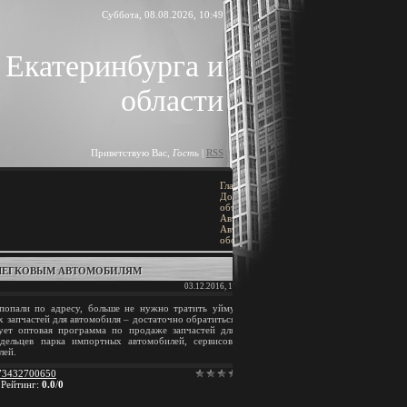
Суббота, 08.08.2026, 10:49
 Екатеринбурга и
области
Приветствую Вас
,
Гость
|
RSS
Главная
»
ПОИСК
Доска
объявлений
»
[
Добавить объявление
]
Автомобили
»
Автозапчасти,
оборудование
 ЛЕГКОВЫМ АВТОМОБИЛЯМ
BLOCK TITLE
03.12.2016, 11:02
попали по адресу, больше не нужно тратить уйму
Block content
х запчастей для автомобиля – достаточно обратиться
ует оптовая программа по продаже запчастей для
дельцев парка импортных автомобилей, сервисов,
АРХИВ ЗАПИСЕЙ
лей.
73432700650
|
Рейтинг
:
0.0
/
0