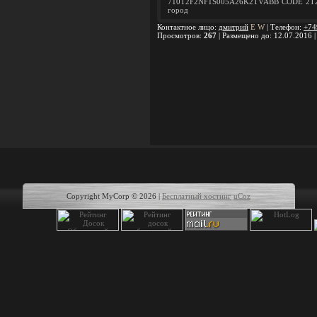
710T2F2NF1S005A26K2TVABB CODE 2T262
город
Контактное лицо
:
дмитрий
E
W
|
Телефон
:
+74
Просмотров
:
267
|
Размещено до
: 12.07.2016 
Copyright MyCorp © 2026
|
Бесплатный хостинг
uCoz