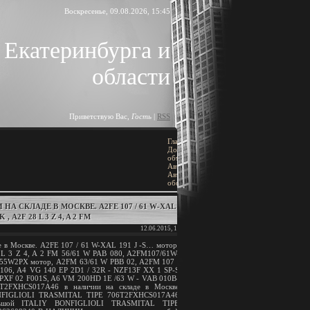
Воскресенье, 09.08.2026, 15:45
 Екатеринбурга и
области
Приветствую Вас
,
Гость
|
RSS
Главная
»
ПОИСК
Доска
объявлений
»
[
Добавить объявление
]
Автомобили
»
Автозапчасти,
оборудование
 СКЛАДЕ В МОСКВЕ. A2FE 107 / 61 W-XAL 191
BLOCK TITLE
, А2F 28 L 3 Z 4, A 2 FM
12.06.2015, 19:15
Block content
е в Москве. A2FE 107 / 61 W-XAL 191 J -S… мотор,
 L 3 Z 4, A 2 FM 56/61 W PAB 080, A2FM107/61W-
55W2PX мотор, A2FM 63/61 W PBB 02, A2FM 107 /
АРХИВ ЗАПИСЕЙ
106, A4 VG 140 EP 2D1 / 32R - NZF13F XX 1 SP-S
 PXF 02 F001S, A6 VM 200HD 1E /63 W - VAB 010B-
T2FXHCS017A46 в наличии на складе в Москве
ONFIGLIOLI TRASMITAL TIPE 706T2FXHCS017A46
льшой ITALIY BONFIGLIOLI TRASMITAL TIPE