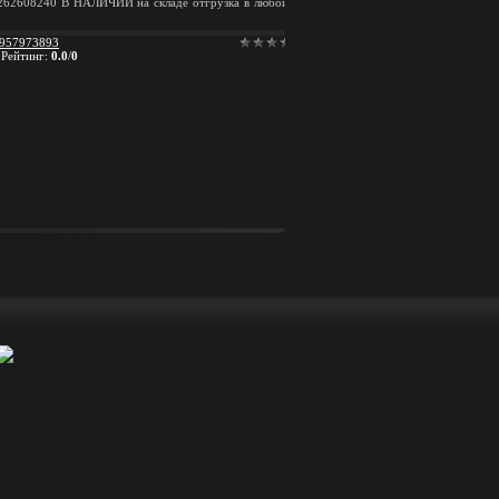
608240 В НАЛИЧИИ на складе отгрузка в любой
957973893
|
Рейтинг
:
0.0
/
0