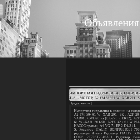
Объявления
ИМПОРТНАЯ ГИДРАВЛИКА В НАЛИЧИИ НА
J -S… МОТОР, A2 FM 56/ 61 W- XAB 201- SK 
Предложение |
Импортная гидравлика в наличии на склад
A2 FM 56/ 61 W- XAB 201- SK , А2F 28
VAB010+BVD20 на (ЕК-270 и ЕК12), A2F
61 W -XAB 191J-SK, A2FE 32 / 61 W PAL
НАСОС правый, A4 VG 71 EP 2 D1/31 L -
S. Редуктор ITALIY BONFIGLIOLI 706
редуктора Италия Редуктор ITALIY B
CODE 2T706T2046A01 Редуктор бо